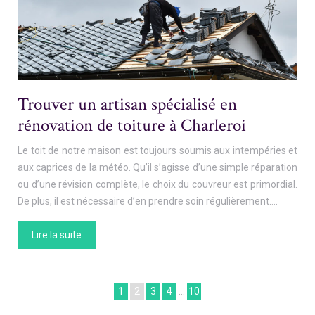
Trouver un artisan spécialisé en
rénovation de toiture à Charleroi
Le toit de notre maison est toujours soumis aux intempéries et
aux caprices de la météo. Qu’il s’agisse d’une simple réparation
ou d’une révision complète, le choix du couvreur est primordial.
De plus, il est nécessaire d’en prendre soin régulièrement….
Lire la suite
1
2
3
4
…
10