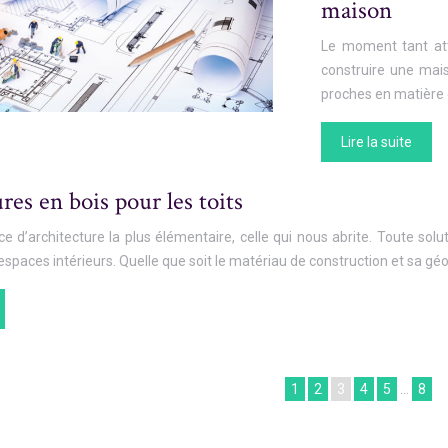
maison
Le moment tant att
construire une mais
proches en matière 
Lire la suite
res en bois pour les toits
ièce d’architecture la plus élémentaire, celle qui nous abrite. Toute so
espaces intérieurs. Quelle que soit le matériau de construction et sa géom
1
2
3
4
5
…
8