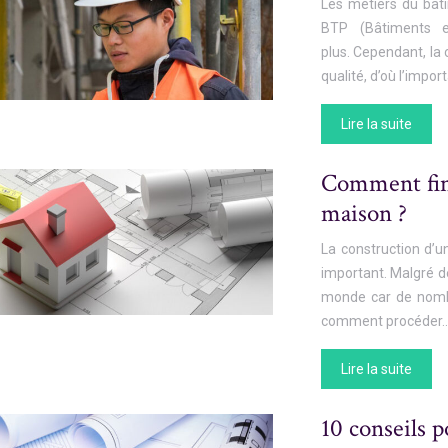
Les métiers du bâti
BTP (Bâtiments e
plus. Cependant, la
qualité, d’où l’impo
Lire la suite
Comment fina
maison ?
La construction d’u
important. Malgré de
monde car de nombr
comment procéder
Lire la suite
10 conseils p