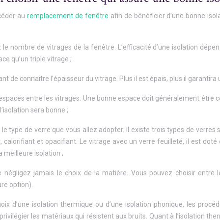
océder au
remplacement de fenêtre
afin de bénéficier d’une bonne isol
ez le nombre de vitrages de la fenêtre. L’efficacité d’une isolation dé
ce qu’un triple vitrage ;
ant de connaître l’épaisseur du vitrage. Plus il est épais, plus il garantira
 espaces entre les vitrages. Une bonne espace doit généralement être co
l’isolation sera bonne ;
 le type de verre que vous allez adopter. Il existe trois types de verres
, calorifiant et opacifiant. Le vitrage avec un verre feuilleté, il est dot
a meilleure isolation ;
e négligez jamais le choix de la matière. Vous pouvez choisir entre l
re option).
hoix d’une isolation thermique ou d’une isolation phonique, les procé
rivilégier les matériaux qui résistent aux bruits. Quant à l’isolation t