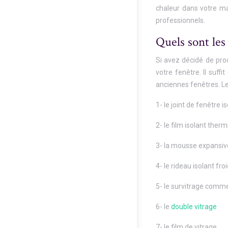
chaleur dans votre ma
professionnels.
Quels sont les 
Si avez décidé de proc
votre fenêtre. Il suff
anciennes fenêtres. Les
1- le joint de fenêtre i
2- le film isolant therm
3- la mousse expansive
4- le rideau isolant froi
5- le survitrage comm
6- le
double vitrage
7- le film de vitrage.