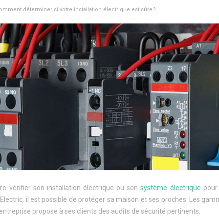
omment déterminer si votre installation électrique est sûre ?
ire vérifier son installation électrique ou son
système électrique
pour 
Electric, il est possible de protéger sa maison et ses proches. Les g
L’entreprise propose à ses clients des audits de sécurité pertinents.