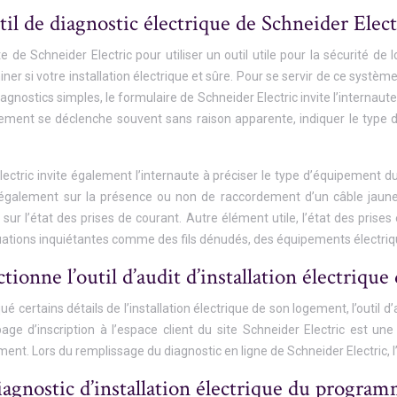
til de diagnostic électrique de Schneider Elect
e de Schneider Electric pour utiliser un outil utile pour la sécurité de
iner si votre installation électrique et sûre. Pour se servir de ce systèm
agnostics simples, le formulaire de Schneider Electric invite l’internau
ement se déclenche souvent sans raison apparente, indiquer le type de
lectric invite également l’internaute à préciser le type d’équipement du
 également sur la présence ou non de raccordement d’un câble jaune 
ur l’état des prises de courant. Autre élément utile, l’état des prises 
tuations inquiétantes comme des fils dénudés, des équipements électr
onne l’outil d’audit d’installation électrique 
certains détails de l’installation électrique de son logement, l’outil d’a
page d’inscription à l’espace client du site Schneider Electric est une
ment. Lors du remplissage du diagnostic en ligne de Schneider Electric,
diagnostic d’installation électrique du progra