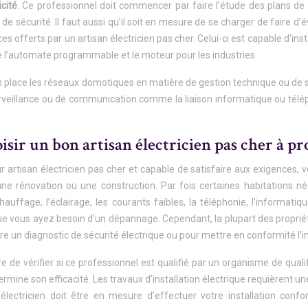
icité
. Ce professionnel doit commencer par faire l’étude des plans de l’in
 sécurité. Il faut aussi qu’il soit en mesure de se charger de faire d’é
ices offerts par un artisan électricien pas cher. Celui-ci est capable d’in
’automate programmable et le moteur pour les industries.
en place les réseaux domotiques en matière de gestion technique ou de sé
urveillance ou de communication comme la liaison informatique ou télé
ir un bon artisan électricien pas cher à pr
ur artisan électricien pas cher et capable de satisfaire aux exigence
une rénovation ou une construction. Par fois certaines habitations n
chauffage, l’éclairage, les courants faibles, la téléphonie, l’informati
que vous ayez besoin d’un dépannage. Cependant, la plupart des propriétai
ire un diagnostic de sécurité électrique ou pour mettre en conformité l’in
re de vérifier si ce professionnel est qualifié par un organisme de quali
termine son efficacité. Les travaux d’installation électrique requièrent
 électricien doit être en mesure d’effectuer votre installation co