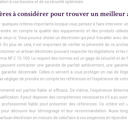
allation à vos besoins et de sa sécurité optimisée.
ères à considérer pour trouver un meilleur a
quelques critères importants lorsque vous pensez à faire intervenir un 
prendre en compte la qualité des équipements et des produits utilisés
r ceux-ci. Vous pouvez choisir un électricien qui peut travailler avec
. En plus de cela, il est important de vérifier la pérennité de ce profe
tionner un artisan électricien pouvant respecter les législations et les nor
e NF C 15-100. Le respect des normes est un gage de sécurité et de fiab
s peuvent contracter une garantie de parfait achèvement, une garan
 garantie décennale. Celles-ci servent à vous protéger en cas de litig
s négliger de prendre en compte les références et l’expérience de votre 
imenté est parfois fiable et efficace. De même, l’expérience détermin
qualification. Il peut disposer des compétences nécessaires s’il a pu su
 professionnel fiable peut présenter des références. Ce critère est u
e pour découvrir leur témoignage et leur recommandation. Aussi lon
artisan électricien en mesure de satisfaire à vos exigences et répondre 