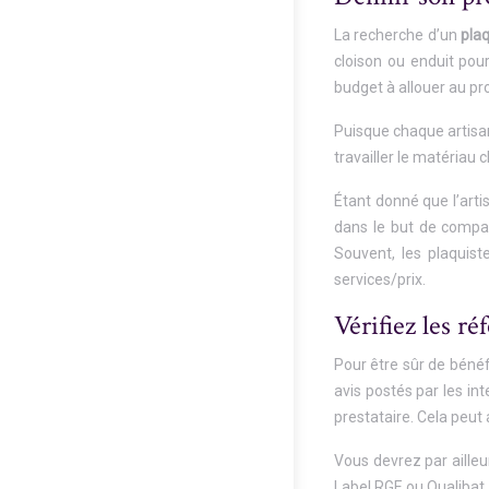
La recherche d’un
plaq
cloison ou enduit pour
budget à allouer au pro
Puisque chaque artisan
travailler le matériau 
Étant donné que l’arti
dans le but de compare
Souvent, les plaquiste
services/prix.
Vérifiez les ré
Pour être sûr de bénéfi
avis postés par les in
prestataire. Cela peut
Vous devrez par ailleu
Label RGE ou Qualibat.