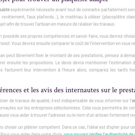
uiste
expérimenté nécessite avant tout de connaitre parfaitement son 
 revêtement, faux plafonds…), le matériau à utiliser (placoplâtre cla
jet afin de trouver l’artisan en mesure de réaliser les travaux.
 possède ses propres compétences et savoir-faire, vous devrez choisir
choisit. Vous devrez ensuite comparer le coût de l’intervention en vous r
san peut librement fixer le montant de ses prestations, pensez à dema
r ensuite les propositions. Le devis devra mentionner l’estimation du
s facturent leur intervention à l’heure alors, comparez les tarifs ho
férences et les avis des internautes sur le prest
cier de travaux de qualité, il est indispensable de vous informer sur l’
a
ternautes sur les entreprises sélectionnées. Cela vous permettra de conn
 aussi vous aider à trouver l’adresse ou le nom d’un artisan fortement 
rs choisir un plâtrier compétent. Dans ce cas, l’idéal est d’opter pour
 Pour vous aider dans votre choix,
vous pouvez vérifier l’authenticité de