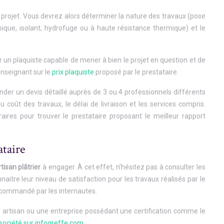
projet. Vous devrez alors déterminer la nature des travaux (pose
ssique, isolant, hydrofuge ou à haute résistance thermique) et le
 un plaquiste capable de mener à bien le projet en question et de
enseignant sur le
prix plaquiste
proposé par le prestataire.
nder un devis détaillé auprès de 3 ou 4 professionnels différents
 coût des travaux, le délai de livraison et les services compris.
raires pour trouver le prestataire proposant le meilleur rapport
ataire
rtisan plâtrier
à engager. À cet effet, n’hésitez pas à consulter les
aitre leur niveau de satisfaction pour les travaux réalisés par le
recommandé par les internautes.
 un artisan ou une entreprise possédant une certification comme le
 société sur infogreffe.com
.