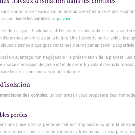
des travaux d’isolation dans les combles
 sans doute la meilleure solution si vous cherchez à faire des économi
eils pour
isoler les combles
,
cliquez ici
.
ice de ce type d’isolation est l’économie substantielle que vous f
r d’une maison ont lieu par la toiture. Une fois cette partie isolée, la
uelques dizaines à quelques centaines d’euros par an selon la superfici
aussi un avantage non négligeable : la préservation de la planète. 
e source d’émission de gaz à effet de serre. En isolant mieux la maison
duire les émissions nocives pour la planète.
’isolation
ent isoler des combles
, un bon artisan vous proposera des méthode
.
bles perdus
nt une pièce dont la pente de toit est trop basse ou dont la charpe
re une nouvelle pièce si vous faites des travaux sur la charpente, ma