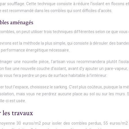
par soufflage. Cette technique consiste à réduire l’isolant en flocons 
ge est recommandé dans les combles qui sont difficiles d’accès.
mbles aménagés
combles, on peut utiliser trois techniques différentes selon ce que vous
hevrons est la méthode la plus simple, qui consiste à dérouler des bande
la performance énergétique nécessaire.
nager une nouvelle pièce, l’artisan vous recommandera plutôt l’isola
n fixe une nouvelle couche d’isolant, avant d’y ajouter un pare-vapeur
 vous fera perdre un peu de surface habitable à l’intérieur.
r tout l’espace, choisissez le sarking. C’est plus coûteux, puisque la mé
solation, mais vous ne perdrez aucune place au sol ou sur les murs. S
lle-ci est usée.
 les travaux
 moyenne 30 euros/m2 pour isoler des combles perdus, 55 euros/m2