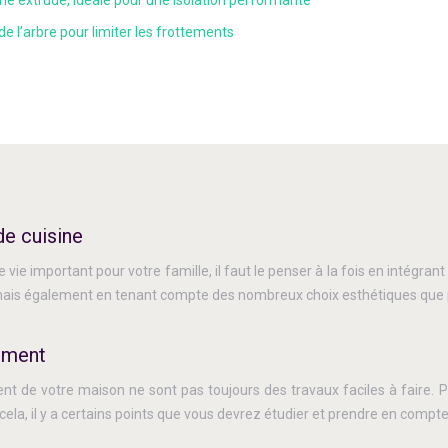
ne extrudé, idéale pour une isolation performante
de l’arbre pour limiter les frottements
de cuisine
 vie important pour votre famille, il faut le penser à la fois en intégran
is également en tenant compte des nombreux choix esthétiques que pro
ement
 de votre maison ne sont pas toujours des travaux faciles à faire. P
 cela, il y a certains points que vous devrez étudier et prendre en com