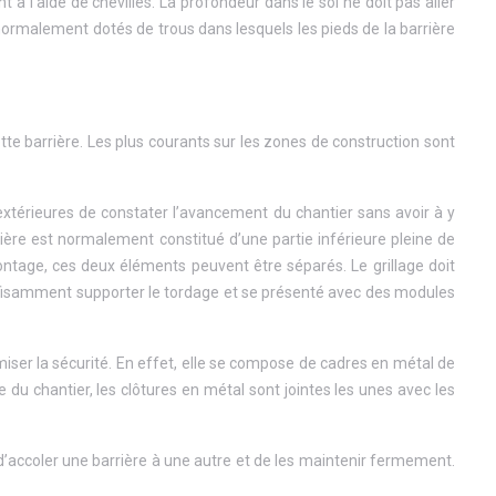
 l’aide de chevilles. La profondeur dans le sol ne doit pas aller
t normalement dotés de trous dans lesquels les pieds de la barrière
ette barrière. Les plus courants sur les zones de construction sont
 extérieures de constater l’avancement du chantier sans avoir à y
rière est normalement constitué d’une partie inférieure pleine de
émontage, ces deux éléments peuvent être séparés. Le grillage doit
suffisamment supporter le tordage et se présenté avec des modules
ptimiser la sécurité. En effet, elle se compose de cadres en métal de
e du chantier, les clôtures en métal sont jointes les unes avec les
 d’accoler une barrière à une autre et de les maintenir fermement.