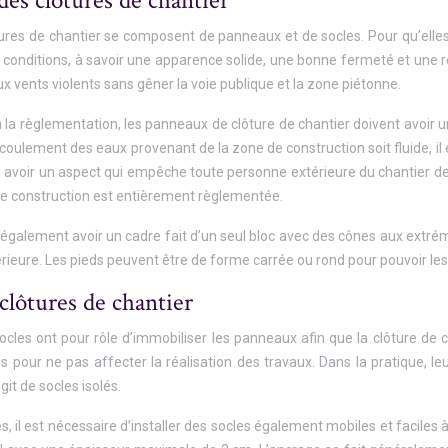
es clôtures de chantier
ures de chantier se composent de panneaux et de socles. Pour qu’elle
is conditions, à savoir une apparence solide, une bonne fermeté et une 
x vents violents sans gêner la voie publique et la zone piétonne.
la règlementation, les panneaux de clôture de chantier doivent avoir 
oulement des eaux provenant de la zone de construction soit fluide, il 
ssi avoir un aspect qui empêche toute personne extérieure du chantier de
de construction est entièrement règlementée.
galement avoir un cadre fait d’un seul bloc avec des cônes aux extrém
érieure. Les pieds peuvent être de forme carrée ou rond pour pouvoir les
 clôtures de chantier
ocles ont pour rôle d’immobiliser les panneaux afin que la clôture de cha
pour ne pas affecter la réalisation des travaux. Dans la pratique, le
agit de socles isolés.
s, il est nécessaire d’installer des socles également mobiles et faciles à