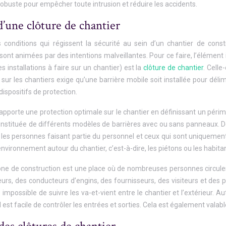
t robuste pour empêcher toute intrusion et réduire les accidents.
’une clôture de chantier
 conditions qui régissent la sécurité au sein d’un chantier de constru
ont animées par des intentions malveillantes. Pour ce faire, l’élémen
es installations à faire sur un chantier) est la
clôture de chantier
. Celle
sur les chantiers exige qu’une barrière mobile soit installée pour délim
 dispositifs de protection.
apporte une protection optimale sur le chantier en définissant un périmètr
onstituée de différents modèles de barrières avec ou sans panneaux. De 
 les personnes faisant partie du personnel et ceux qui sont uniquement
environnement autour du chantier, c’est-à-dire, les piétons ou les habita
zone de construction est une place où de nombreuses personnes circulent.
eurs, des conducteurs d’engins, des fournisseurs, des visiteurs et des 
e impossible de suivre les va-et-vient entre le chantier et l’extérieur. A
 il est facile de contrôler les entrées et sorties. Cela est également valab