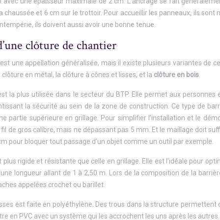
avec une épaisseur maximale de 2 cm. L’ancrage se fait généralement à
 chaussée et 6 cm sur le trottoir. Pour accueillir les panneaux, ils son
intempérie, ils doivent aussi avoir une bonne tenue.
d’une clôture de chantier
 est une appellation généralisée, mais il existe plusieurs variantes de c
la clôture en métal, la clôture à cônes et lisses, et la
clôture en bois
.
 est la plus utilisée dans le secteur du BTP. Elle permet aux personnes
tissant la sécurité au sein de la zone de construction. Ce type de bar
e partie supérieure en grillage. Pour simplifier l’installation et le d
n fil de gros calibre, mais ne dépassant pas 5 mm. Et le maillage doit 
 cm pour bloquer tout passage d’un objet comme un outil par exemple.
 plus rigide et résistante que celle en grillage. Elle est l’idéale pour o
’une longueur allant de 1 à 2,50 m. Lors de la composition de la barrièr
aches appelées crochet ou barillet.
lisses est faite en polyéthylène. Des trous dans la structure permettent
ntre en PVC avec un système qui les accrochent les uns après les autres.