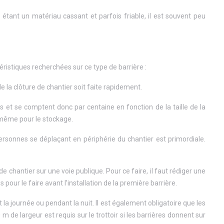
is étant un matériau cassant et parfois friable, il est souvent peu
téristiques recherchées sur ce type de barrière :
 de la clôture de chantier soit faite rapidement.
 et se comptent donc par centaine en fonction de la taille de la
e même pour le stockage.
 personnes se déplaçant en périphérie du chantier est primordiale.
de chantier sur une voie publique. Pour ce faire, il faut rédiger une
our le faire avant l’installation de la première barrière.
t la journée ou pendant la nuit. Il est également obligatoire que les
 de largeur est requis sur le trottoir si les barrières donnent sur