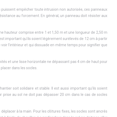
s puissent empêcher toute intrusion non autorisée, ces panneaux
résistance au forcement. En général, un panneau doit résister aux
une hauteur comprise entre 1 et 1,50 m et une longueur de 2,50 m
est important qu’ils soient légèrement surélevés de 12 cm à partir
 voir l’intérieur et qui dissuade en même temps pour signifier que
ités et une lisse horizontale ne dépassant pas 4 cm de haut pour
 placer dans les socles.
ntier soit solidaire et stable. Il est aussi important qu’ils soient
ur prise au sol ne doit pas dépasser 20 cm dans le cas de socles
 déplacer à la main. Pour les clôtures fixes, les socles sont ancrés