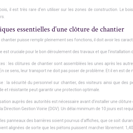
ois, il est très rare d’en utiliser sur les zones de construction. Le bo
rs.
tiques essentielles d’une clôture de chantier
chantier puisse remplir pleinement ses fonctions, il doit avoir les carac
elle est cruciale pour le bon déroulement des travaux et que l’installation
 : les clôtures de chantier sont assemblées les unes après les autres
En ce sens, leur transport ne doit pas poser de problème. Et il en est d
se : la sécurité du personnel sur chantier, des visiteurs ainsi que des
de et résistante peut garantir une protection optimale.
isation auprès des autorités est nécessaire avant d’installer une clôture 
Direction Gestion Voirie (DGV). Un délai minimum de 10 jours est requis p
ue les panneaux des barrières soient pourvus d’affiches, que ce soit duran
ient alignées de sorte que les piétons puissent marcher librement. 1,40 m