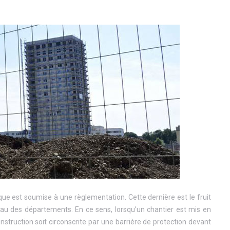
que est soumise à une règlementation. Cette dernière est le fruit
eau des départements. En ce sens, lorsqu’un chantier est mis en
onstruction soit circonscrite par une barrière de protection devant