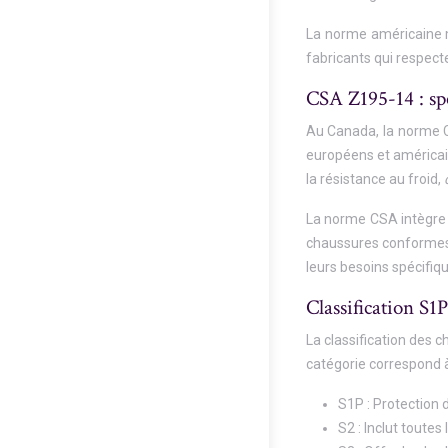
La norme américaine m
fabricants qui respect
CSA Z195-14 : spé
Au Canada, la norme CS
européens et américain
la résistance au froid,
La norme CSA intègre 
chaussures conformes 
leurs besoins spécifiq
Classification S1
La classification des 
catégorie correspond à
S1P : Protection 
S2 : Inclut toutes