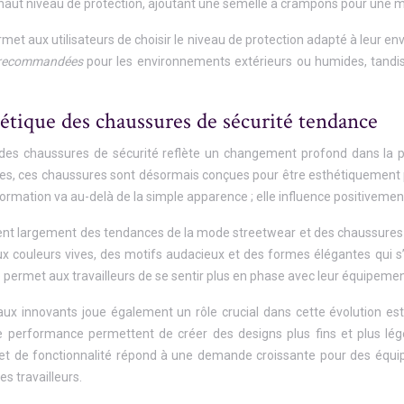
s haut niveau de protection, ajoutant une semelle à crampons pour une 
ermet aux utilisateurs de choisir le niveau de protection adapté à leur 
t recommandées
pour les environnements extérieurs ou humides, tandi
étique des chaussures de sécurité tendance
 des chaussures de sécurité reflète un changement profond dans la pe
s, ces chaussures sont désormais conçues pour être esthétiquement plai
formation va au-delà de la simple apparence ; elle influence positivement
irent largement des tendances de la mode streetwear et des chaussures
x couleurs vives, des motifs audacieux et des formes élégantes qui s’
e permet aux travailleurs de se sentir plus en phase avec leur équipement
iaux innovants joue également un rôle crucial dans cette évolution esth
 performance permettent de créer des designs plus fins et plus lége
et de fonctionnalité répond à une demande croissante pour des équi
s travailleurs.