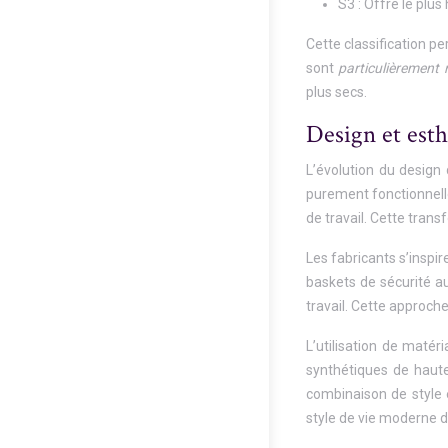
S3 : Offre le plu
Cette classification p
sont
particulièremen
plus secs.
Design et esth
L’évolution du design
purement fonctionnelle
de travail. Cette trans
Les fabricants s’insp
baskets de sécurité au
travail. Cette approch
L’utilisation de matér
synthétiques de haute
combinaison de style 
style de vie moderne de