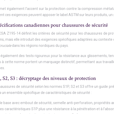
et également l’accent sur la protection contre la compression métatar
ent ces exigences peuvent apposer le label ASTM sur leurs produits, u
cifications canadiennes pour chaussures de sécurité
A Z195-14 définit les critères de sécurité pour les chaussures de pro
s, mais elle introduit des exigences spécifiques adaptées au contexte 
cruciale
dans les régions nordiques du pays.
également des tests rigoureux pour la résistance aux glissements, te
à cette norme portent un marquage distinctif, permettant aux travaill
ues.
P, S2, S3 : décryptage des niveaux de protection
chaussures de sécurité selon les normes S1P, S2 et S3 offre un guide p
 un ensemble spécifique de caractéristiques de sécurité :
de base avec embout de sécurité, semelle anti-perforation, propriétés an
 les caractéristiques S1P plus une résistance à la pénétration et à l’abso