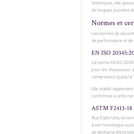
techniques, elle assur
de longues journées de 
Normes et cert
Les normes de sécurité
de performance et de 
EN ISO 20345:201
La norme EN ISO 20345:
pour les chaussures d
compression (jusqu’à 1
Elle établit également
conformes à cette nor
ASTM F2413-18 : 
Aux États-Unis, la no
à son homologue europé
de décharge électrost