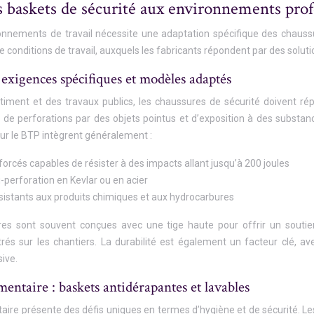
 baskets de sécurité aux environnements prof
ronnements de travail nécessite une adaptation spécifique des chauss
e conditions de travail, auxquels les fabricants répondent par des solut
exigences spécifiques et modèles adaptés
timent et des travaux publics, les chaussures de sécurité doivent rép
, de perforations par des objets pointus et d’exposition à des substa
ur le BTP intègrent généralement :
rcés capables de résister à des impacts allant jusqu’à 200 joules
-perforation en Kevlar ou en acier
sistants aux produits chimiques et aux hydrocarbures
res sont souvent conçues avec une tige haute pour offrir un soutie
s sur les chantiers. La durabilité est également un facteur clé, avec
sive.
mentaire : baskets antidérapantes et lavables
taire présente des défis uniques en termes d’hygiène et de sécurité. 