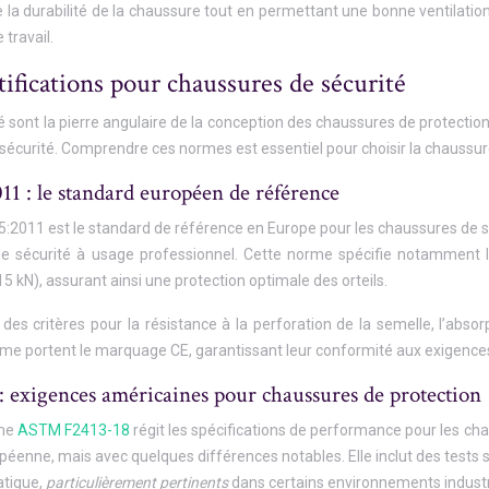
e la durabilité de la chaussure tout en permettant une bonne ventilatio
travail.
ifications pour chaussures de sécurité
 sont la pierre angulaire de la conception des chaussures de protection.
sécurité. Comprendre ces normes est essentiel pour choisir la chaussur
1 : le standard européen de référence
2011 est le standard de référence en Europe pour les chaussures de séc
e sécurité à usage professionnel. Cette norme spécifie notamment la
5 kN), assurant ainsi une protection optimale des orteils.
 des critères pour la résistance à la perforation de la semelle, l’absor
me portent le marquage CE, garantissant leur conformité aux exigenc
exigences américaines pour chaussures de protection
rme
ASTM F2413-18
régit les spécifications de performance pour les ch
enne, mais avec quelques différences notables. Elle inclut des tests sp
atique,
particulièrement pertinents
dans certains environnements industr