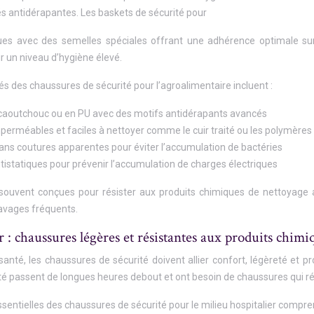
és antidérapantes. Les baskets de sécurité pour
es avec des semelles spéciales offrant une adhérence optimale sur l
r un niveau d’hygiène élevé.
és des chaussures de sécurité pour l’agroalimentaire incluent :
caoutchouc ou en PU avec des motifs antidérapants avancés
erméables et faciles à nettoyer comme le cuir traité ou les polymères
ans coutures apparentes pour éviter l’accumulation de bactéries
tistatiques pour prévenir l’accumulation de charges électriques
ouvent conçues pour résister aux produits chimiques de nettoyage agre
lavages fréquents.
r : chaussures légères et résistantes aux produits chimi
santé, les chaussures de sécurité doivent allier confort, légèreté et p
é passent de longues heures debout et ont besoin de chaussures qui réd
ssentielles des chaussures de sécurité pour le milieu hospitalier compre