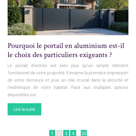
Pourquoi le portail en aluminium est-il
le choix des particuliers exigeants ?
Le portail d’entrée est bien plus qu’un simple élément
fonctionnel de votre propriété. Il incarne la première impression
de votre demeure et joue un rôle crucial dans la sécurité et
l’esthétique de votre habitat. Face aux multiples options
disponibles sur…
Lire la suite
1
2
3
4
…
26