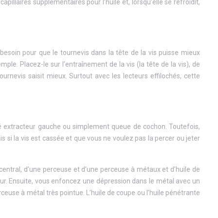
pillaires supplémentaires pour l’huile et, lorsqu’elle se refroidit,
soin pour que le tournevis dans la tête de la vis puisse mieux
le. Placez-le sur l’entraînement de la vis (la tête de la vis), de
rnevis saisit mieux. Surtout avec les lecteurs effilochés, cette
elé extracteur gauche ou simplement queue de cochon. Toutefois,
si la vis est cassée et que vous ne voulez pas la percer ou jeter
 central, d’une perceuse et d’une perceuse à métaux et d’huile de
eur. Ensuite, vous enfoncez une dépression dans le métal avec un
euse à métal très pointue. L’huile de coupe ou l’huile pénétrante