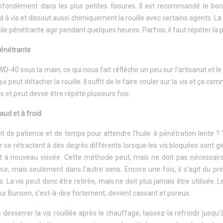
ofondément dans les plus petites fissures. Il est recommandé le bon 
ord à vis et dissout aussi chimiquement la rouille avec certains agents. La 
uile pénétrante agir pendant quelques heures. Parfois, il faut répéter la p
 pénétrante
D-40 sous la main, ce qui nous fait réfléchir un peu sur l’artisanat et le b
ui peut détacher la rouille. Il suffit de le faire couler sur la vis et ç
s et peut devoir être répété plusieurs fois.
aud et à froid
t de patience et de temps pour attendre l’huile à pénétration lente 
 fer se rétractent à des degrés différents lorsque les vis bloquées sont 
st à nouveau vissée. Cette méthode peut, mais ne doit pas nécessaire
leur, mais seulement dans l’autre sens. Encore une fois, il s’agit du pr
és. La vis peut donc être retirée, mais ne doit plus jamais être utilisé
eur Bunsen, c’est-à-dire fortement, devient cassant et poreux.
esserrer la vis rouillée après le chauffage, laissez-la refroidir jusqu’