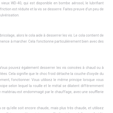
vieux WD-40, qui est disponible en bombe aérosol, le lubrifiant
friction est réduite et la vis se desserre. Faites preuve d’un peu de
ulvérisation.
ricolage, alors le cola aide à desserrer les vis. Le cola contient de
a commence à marcher. Cela fonctionne particulièrement bien avec des
? Vous pouvez également desserrer les vis coincées à chaud ou à
gelées. Cela signifie que le choc froid détache la couche d’oxyde du
ment, fonctionner. Vous utilisez le même principe lorsque vous
incipe selon lequel la rouille et le métal se dilatent différemment
e. Le matériau est endommagé par le chauffage, avec une soufflerie
à ce qu’elle soit encore chaude, mais plus très chaude, et utilisez