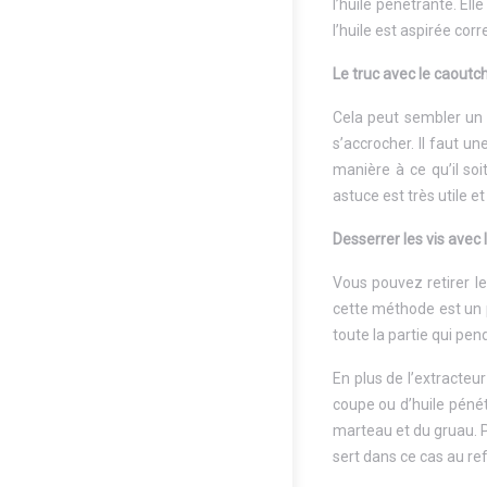
l’huile pénétrante. Ell
l’huile est aspirée cor
Le truc avec le caoutc
Cela peut sembler un 
s’accrocher. Il faut u
manière à ce qu’il soi
astuce est très utile e
Desserrer les vis avec 
Vous pouvez retirer l
cette méthode est un p
toute la partie qui pend
En plus de l’extracteu
coupe ou d’huile péné
marteau et du gruau. P
sert dans ce cas au ref