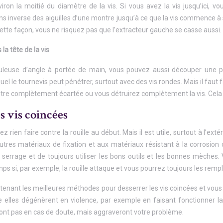
viron la moitié du diamètre de la vis. Si vous avez la vis jusqu’ici, v
s inverse des aiguilles d’une montre jusqu’à ce que la vis commence à 
cette façon, vous ne risquez pas que l’extracteur gauche se casse aussi.
la tête de la vis
euse d’angle à portée de main, vous pouvez aussi découper une peti
l le tournevis peut pénétrer, surtout avec des vis rondes. Mais il faut f
t être complètement écartée ou vous détruirez complètement la vis. Cela 
s vis coincées
z rien faire contre la rouille au début. Mais il est utile, surtout à l’ex
utres matériaux de fixation et aux matériaux résistant à la corrosion co
serrage et de toujours utiliser les bons outils et les bonnes mèches
mps si, par exemple, la rouille attaque et vous pourrez toujours les remp
nant les meilleures méthodes pour desserrer les vis coincées et vous po
re elles dégénèrent en violence, par exemple en faisant fonctionner l
ront pas en cas de doute, mais aggraveront votre problème.