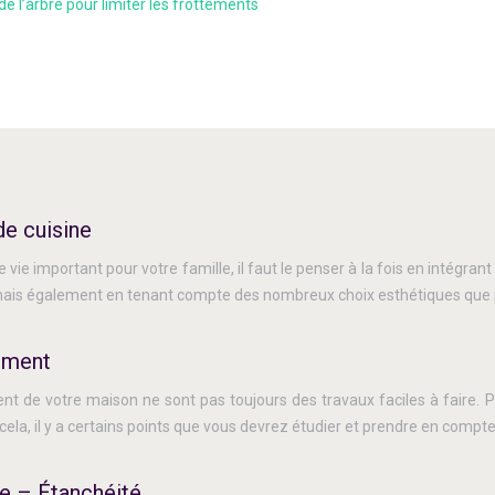
de l’arbre pour limiter les frottements
de cuisine
 vie important pour votre famille, il faut le penser à la fois en intégran
is également en tenant compte des nombreux choix esthétiques que pro
ement
 de votre maison ne sont pas toujours des travaux faciles à faire. P
 cela, il y a certains points que vous devrez étudier et prendre en com
e – Étanchéité