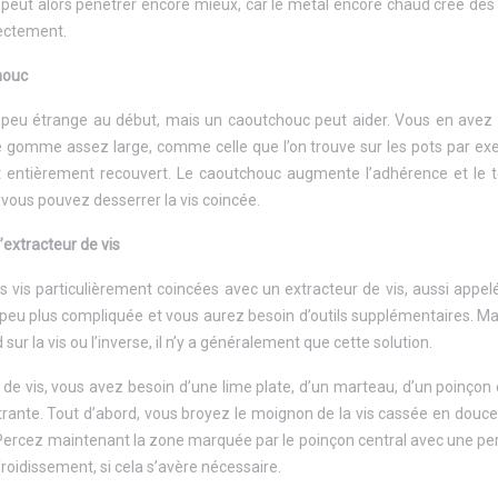
e peut alors pénétrer encore mieux, car le métal encore chaud crée des ca
rectement.
houc
peu étrange au début, mais un caoutchouc peut aider. Vous en avez be
ne gomme assez large, comme celle que l’on trouve sur les pots par exemp
t entièrement recouvert. Le caoutchouc augmente l’adhérence et le tou
t vous pouvez desserrer la vis coincée.
l’extracteur de vis
es vis particulièrement coincées avec un extracteur de vis, aussi app
eu plus compliquée et vous aurez besoin d’outils supplémentaires. Mais 
 sur la vis ou l’inverse, il n’y a généralement que cette solution.
r de vis, vous avez besoin d’une lime plate, d’un marteau, d’un poinçon
trante. Tout d’abord, vous broyez le moignon de la vis cassée en douc
ercez maintenant la zone marquée par le poinçon central avec une perc
roidissement, si cela s’avère nécessaire.