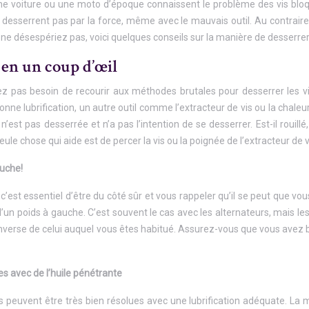
 voiture ou une moto d’époque connaissent le problème des vis bloquée
 desserrent pas par la force, même avec le mauvais outil. Au contraire :
s ne désespériez pas, voici quelques conseils sur la manière de desserrer
en un coup d’œil
ez pas besoin de recourir aux méthodes brutales pour desserrer les vi
e lubrification, un autre outil comme l’extracteur de vis ou la chaleu
 n’est pas desserrée et n’a pas l’intention de se desserrer. Est-il rouil
le chose qui aide est de percer la vis ou la poignée de l’extracteur de vis
auche!
’est essentiel d’être du côté sûr et vous rappeler qu’il se peut que vou
’un poids à gauche. C’est souvent le cas avec les alternateurs, mais l
nverse de celui auquel vous êtes habitué. Assurez-vous que vous avez 
es avec de l’huile pénétrante
es peuvent être très bien résolues avec une lubrification adéquate. La me